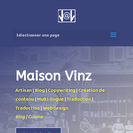
Sélectionner une page
Maison Vinz
Artisan
|
Blog
|
Copywriting
|
Création de
contenu
|
Multi-lingue
|
Traduction
|
Traduction
|
Webdesign
Blog
|
Cuisine