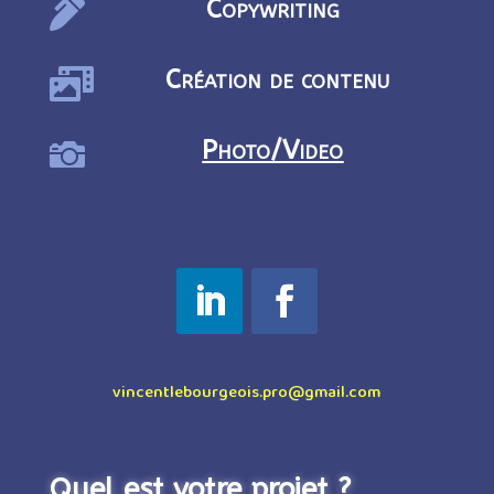
Copywriting

Création de contenu

Photo/Video

vincentlebourgeois.pro@gmail.com
Quel est votre projet ?