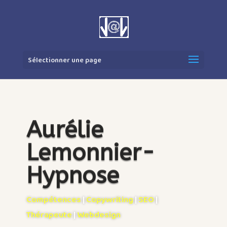
Sélectionner une page
Aurélie
Lemonnier-
Hypnose
Compétences
|
Copywriting
|
SEO
|
Thérapeute
|
Webdesign